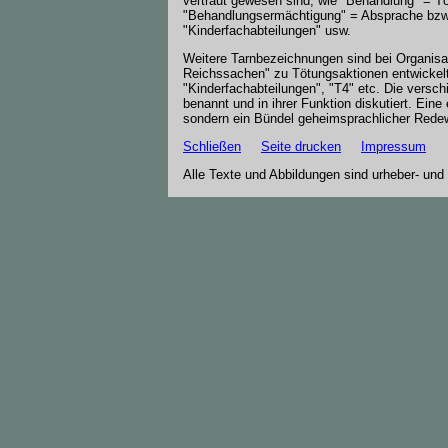
vertraut gewesen sind, wie "Behandlung" = Tö
"Behandlungsermächtigung" = Absprache bzw. 
"Kinderfachabteilungen" usw.
Weitere Tarnbezeichnungen sind bei Organisa
Reichssachen" zu Tötungsaktionen entwickelt 
"Kinderfachabteilungen", "T4" etc. Die vers
benannt und in ihrer Funktion diskutiert. Ein
sondern ein Bündel geheimsprachlicher Rede
Schließen
Seite drucken
Impressum
Alle Texte und Abbildungen sind urheber- und 